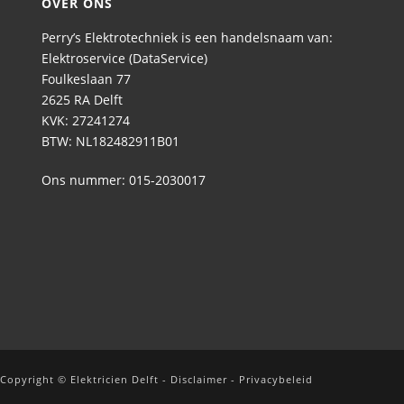
OVER ONS
Perry’s Elektrotechniek is een handelsnaam van:
Elektroservice (DataService)
Foulkeslaan 77
2625 RA Delft
KVK: 27241274
BTW: NL182482911B01
Ons nummer:
015-2030017
Copyright ©
Elektricien Delft
-
Disclaimer
-
Privacybeleid